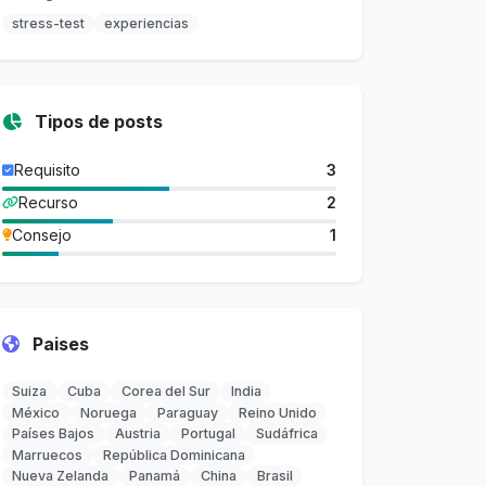
stress-test
experiencias
Tipos de posts
Requisito
3
Recurso
2
Consejo
1
Paises
Suiza
Cuba
Corea del Sur
India
México
Noruega
Paraguay
Reino Unido
Países Bajos
Austria
Portugal
Sudáfrica
Marruecos
República Dominicana
Nueva Zelanda
Panamá
China
Brasil