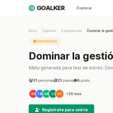
GOALKER
Explorar
Inicio
Explorar
Experiencias
Dominar la gesti
Experiencias
Dominar la gestió
Meta generada para test de estrés: Domi
31
personas
23
paises
6
posts
+26 mas
RV
TM
GB
IJ
EO
Registrate para unirte