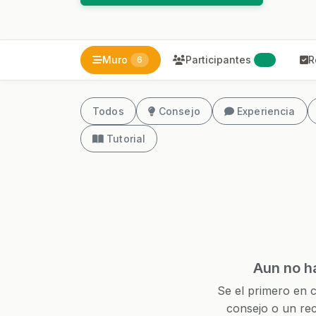
Muro
Participantes
R
6
31
Todos
Consejo
Experiencia
Tutorial
Aun no h
Se el primero en c
consejo o un rec