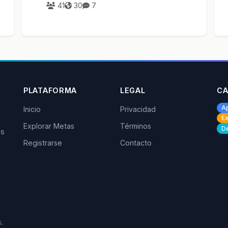
41
30
7
PLATAFORMA
LEGAL
CA
A
Inicio
Privacidad
Ex
Explorar Metas
Términos
De
os
Registrarse
Contacto
.