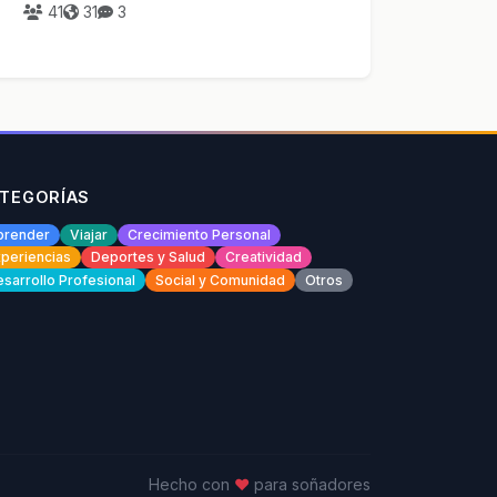
41
31
3
TEGORÍAS
prender
Viajar
Crecimiento Personal
periencias
Deportes y Salud
Creatividad
sarrollo Profesional
Social y Comunidad
Otros
Hecho con
♥
para soñadores