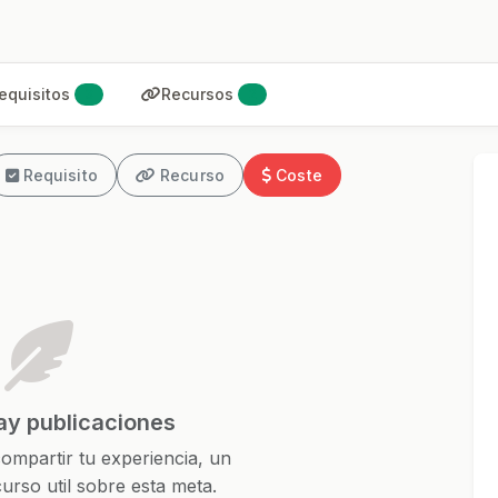
equisitos
Recursos
3
2
Requisito
Recurso
Coste
ay publicaciones
ompartir tu experiencia, un
urso util sobre esta meta.