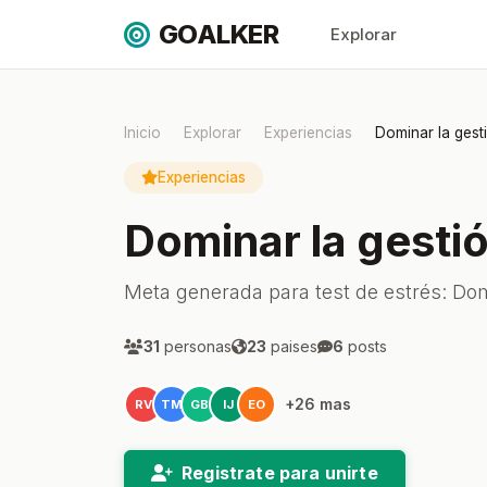
GOALKER
Explorar
Inicio
Explorar
Experiencias
Dominar la gesti
Experiencias
Dominar la gestió
Meta generada para test de estrés: Domi
31
personas
23
paises
6
posts
+26 mas
RV
TM
GB
IJ
EO
Registrate para unirte