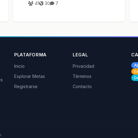
41
30
7
PLATAFORMA
LEGAL
CA
A
Inicio
Privacidad
Ex
Explorar Metas
Términos
De
os
Registrarse
Contacto
.