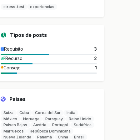
stress-test
experiencias
Tipos de posts
Requisito
3
Recurso
2
Consejo
1
Paises
Suiza
Cuba
Corea del Sur
India
México
Noruega
Paraguay
Reino Unido
Países Bajos
Austria
Portugal
Sudáfrica
Marruecos
República Dominicana
Nueva Zelanda
Panamá
China
Brasil