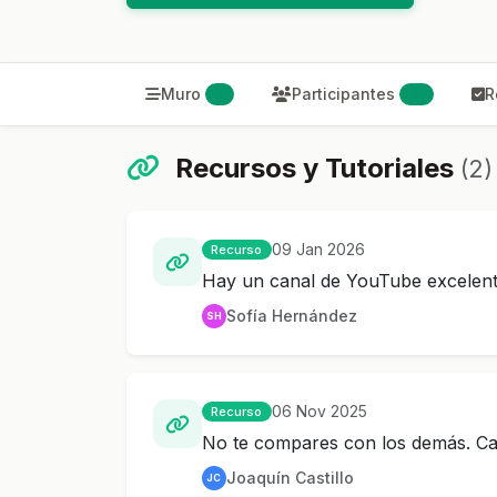
Muro
Participantes
R
6
31
Recursos y Tutoriales
(2)
09 Jan 2026
Recurso
Hay un canal de YouTube excelent
Sofía Hernández
SH
06 Nov 2025
Recurso
No te compares con los demás. Cad
Joaquín Castillo
JC