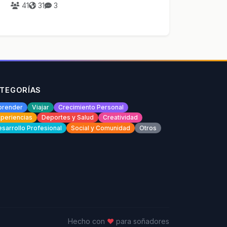
41
31
3
TEGORÍAS
prender
Viajar
Crecimiento Personal
periencias
Deportes y Salud
Creatividad
sarrollo Profesional
Social y Comunidad
Otros
Hecho con
♥
para soñadores