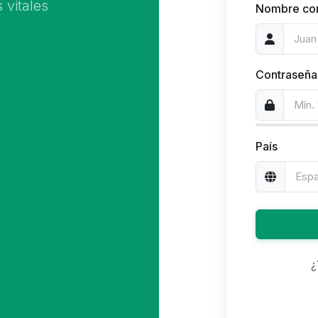
 vitales
Nombre co
Contraseñ
País
¿