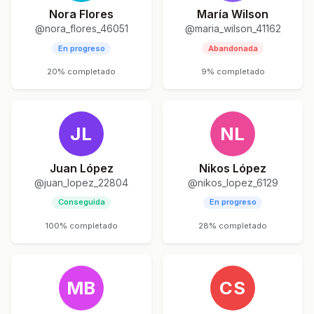
Nora Flores
María Wilson
@nora_flores_46051
@maria_wilson_41162
En progreso
Abandonada
20% completado
9% completado
JL
NL
Juan López
Nikos López
@juan_lopez_22804
@nikos_lopez_6129
Conseguida
En progreso
100% completado
28% completado
MB
CS