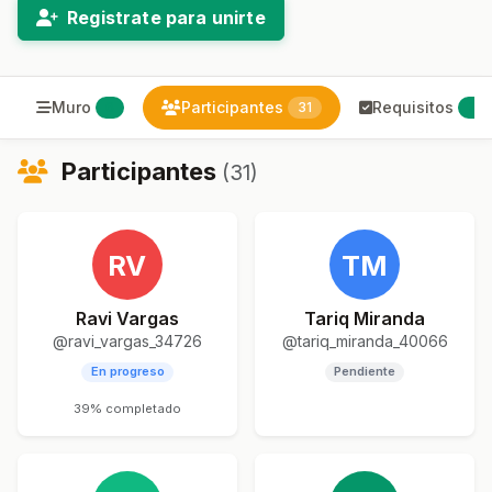
Registrate para unirte
Muro
Participantes
Requisitos
6
31
3
Participantes
(31)
RV
TM
Ravi Vargas
Tariq Miranda
@ravi_vargas_34726
@tariq_miranda_40066
En progreso
Pendiente
39% completado