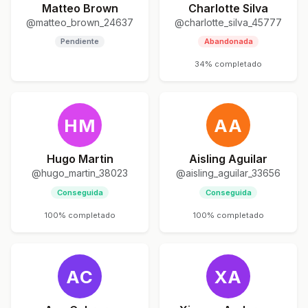
Matteo Brown
Charlotte Silva
@matteo_brown_24637
@charlotte_silva_45777
Pendiente
Abandonada
34% completado
HM
AA
Hugo Martin
Aisling Aguilar
@hugo_martin_38023
@aisling_aguilar_33656
Conseguida
Conseguida
100% completado
100% completado
AC
XA