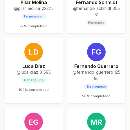
Pilar Molina
Fernando Schmidt
@pilar_molina_22275
@fernando_schmidt_305
51
En progreso
Pendiente
72% completado
LD
FG
Luca Díaz
Fernando Guerrero
@luca_diaz_31595
@fernando_guerrero_125
55
Conseguida
En progreso
100% completado
56% completado
EG
MR