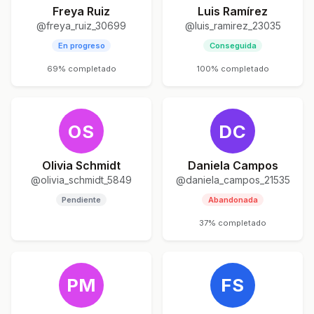
Freya Ruiz
Luis Ramírez
@freya_ruiz_30699
@luis_ramirez_23035
En progreso
Conseguida
69% completado
100% completado
OS
DC
Olivia Schmidt
Daniela Campos
@olivia_schmidt_5849
@daniela_campos_21535
Pendiente
Abandonada
37% completado
PM
FS