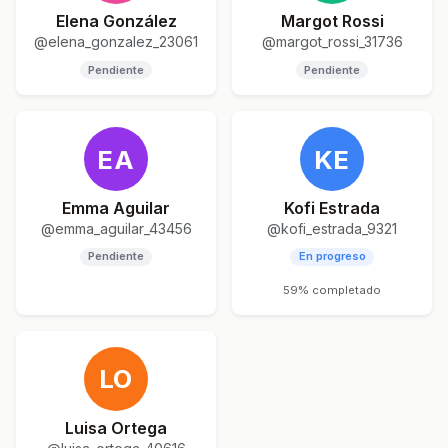
Elena González
Margot Rossi
@elena_gonzalez_23061
@margot_rossi_31736
Pendiente
Pendiente
EA
KE
Emma Aguilar
Kofi Estrada
@emma_aguilar_43456
@kofi_estrada_9321
Pendiente
En progreso
59% completado
LO
Luisa Ortega