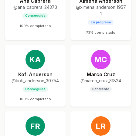
Ana Cabrera
Ximena Anderson
@ana_cabrera_24373
@ximena_anderson_1957
1
Conseguida
En progreso
100% completado
73% completado
KA
MC
Kofi Anderson
Marco Cruz
@kofi_anderson_30754
@marco_cruz_31824
Conseguida
Pendiente
100% completado
FR
LR