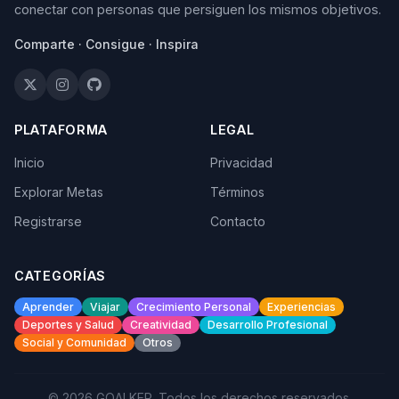
conectar con personas que persiguen los mismos objetivos.
Comparte · Consigue · Inspira
PLATAFORMA
LEGAL
Inicio
Privacidad
Explorar Metas
Términos
Registrarse
Contacto
CATEGORÍAS
Aprender
Viajar
Crecimiento Personal
Experiencias
Deportes y Salud
Creatividad
Desarrollo Profesional
Social y Comunidad
Otros
© 2026 GOALKER. Todos los derechos reservados.