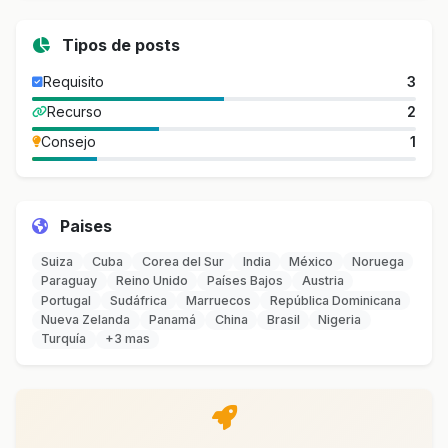
Tipos de posts
Requisito
3
Recurso
2
Consejo
1
Paises
Suiza
Cuba
Corea del Sur
India
México
Noruega
Paraguay
Reino Unido
Países Bajos
Austria
Portugal
Sudáfrica
Marruecos
República Dominicana
Nueva Zelanda
Panamá
China
Brasil
Nigeria
Turquía
+3 mas