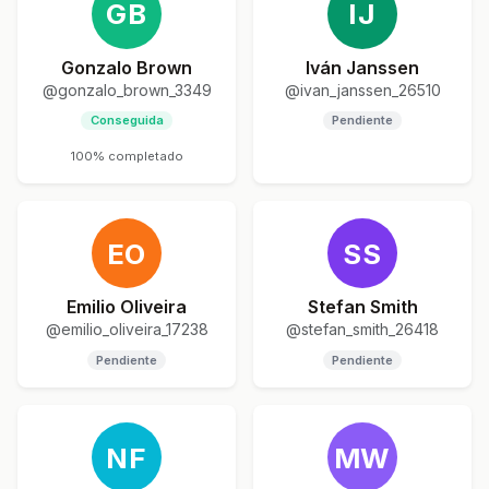
GB
IJ
Gonzalo Brown
Iván Janssen
@gonzalo_brown_3349
@ivan_janssen_26510
Conseguida
Pendiente
100% completado
EO
SS
Emilio Oliveira
Stefan Smith
@emilio_oliveira_17238
@stefan_smith_26418
Pendiente
Pendiente
NF
MW