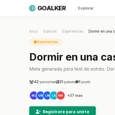
GOALKER
Explorar
Inicio
Explorar
Experiencias
Dormir en una c
Experiencias
Dormir en una cas
Meta generada para test de estrés: Dorm
42
personas
31
paises
1
posts
+37 mas
MJ
OR
LN
LA
KM
Registrate para unirte