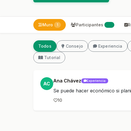
Muro
Participantes
R
1
42
Todos
Consejo
Experiencia
Tutorial
Ana Chávez
Experiencia
AC
Se puede hacer económico si plani
10