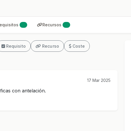
equisitos
Recursos
0
0
Requisito
Recurso
Coste
17 Mar 2025
ficas con antelación.