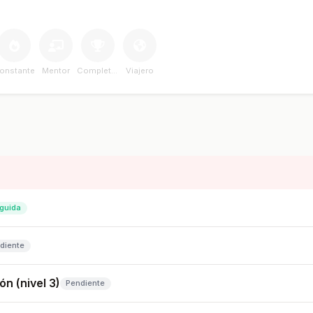
onstante
Mentor
Completador
Viajero
guida
diente
n (nivel 3)
Pendiente