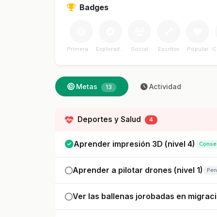
Badges
Primera Meta
Explorador
Social
Escritor
Popular
C
Metas
Actividad
13
Deportes y Salud
4
Aprender impresión 3D (nivel 4)
Conse
Aprender a pilotar drones (nivel 1)
Pen
Ver las ballenas jorobadas en migració