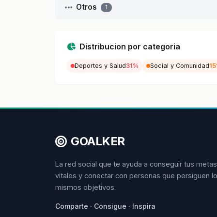
Otros
1
Distribucion por categoria
Deportes y Salud
31%
Social y Comunidad
1
GOALKER
La red social que te ayuda a conseguir tus metas
vitales y conectar con personas que persiguen l
mismos objetivos.
Comparte · Consigue · Inspira