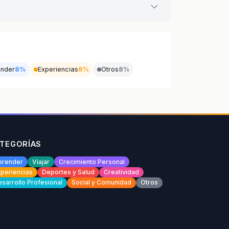
nder
8%
Experiencias
8%
Otros
8%
TEGORÍAS
prender
Viajar
Crecimiento Personal
periencias
Deportes y Salud
Creatividad
sarrollo Profesional
Social y Comunidad
Otros