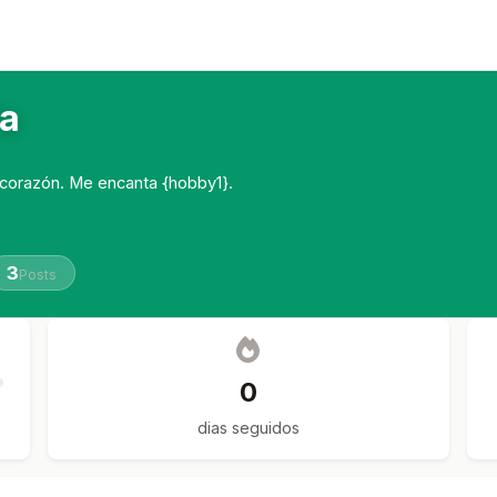
da
 corazón. Me encanta {hobby1}.
3
Posts
0
dias seguidos