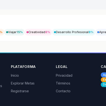
5%
Viajar
15%
Creatividad
8%
Desarrollo Profesional
8%
Apre
PLATAFORMA
LEGAL
CA
A
Inicio
Privacidad
Ex
Explorar Metas
Términos
De
os
Registrarse
Contacto