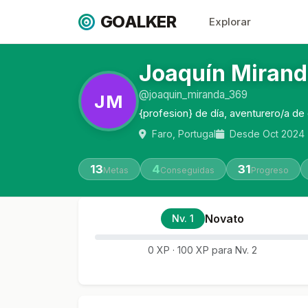
GOALKER
Explorar
Joaquín Miran
@joaquin_miranda_369
JM
{profesion} de día, aventurero/a de
Faro, Portugal
Desde Oct 2024
13
4
31
Metas
Conseguidas
Progreso
Novato
Nv. 1
0 XP · 100 XP para Nv. 2