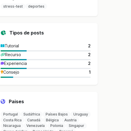
stress-test
deportes
Tipos de posts
Tutorial
2
Recurso
2
Experiencia
2
Consejo
1
Paises
Portugal
Sudáfrica
Países Bajos
Uruguay
Costa Rica
Canadá
Bélgica
Austria
Nicaragua
Venezuela
Polonia
Singapur