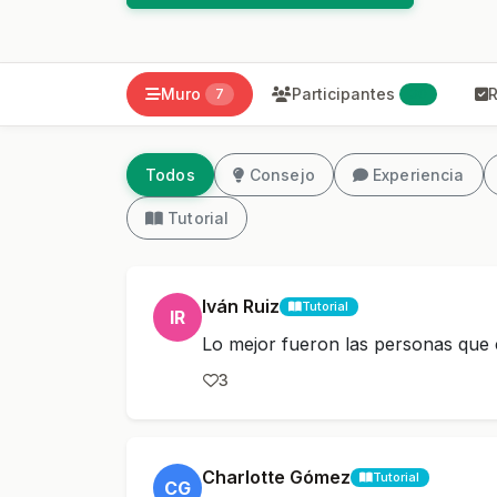
Muro
Participantes
R
7
30
Todos
Consejo
Experiencia
Tutorial
Iván Ruiz
Tutorial
IR
Lo mejor fueron las personas que 
3
Charlotte Gómez
Tutorial
CG