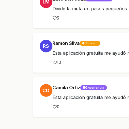
LM
Divide la meta en pasos pequeños 
5
Ramón Silva
Consejo
RS
Esta aplicación gratuita me ayudó
10
Camila Ortiz
Experiencia
CO
Esta aplicación gratuita me ayudó
0