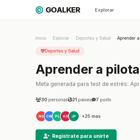
GOALKER
Explorar
Inicio
Explorar
Deportes y Salud
Aprender a 
Deportes y Salud
Aprender a pilota
Meta generada para test de estrés: Apre
30
personas
21
paises
7
posts
+25 mas
NS
CW
PL
KO
JP
Registrate para unirte