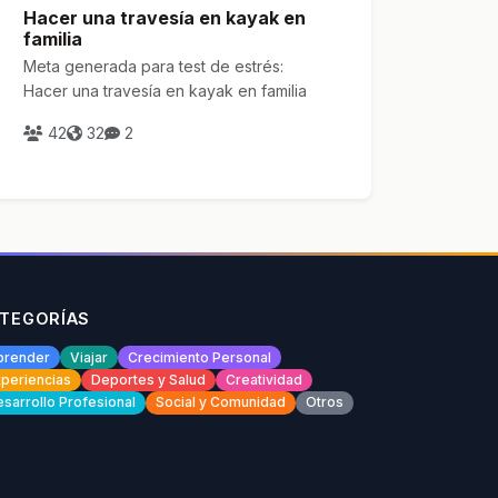
Hacer una travesía en kayak en
familia
Meta generada para test de estrés:
Hacer una travesía en kayak en familia
42
32
2
TEGORÍAS
prender
Viajar
Crecimiento Personal
periencias
Deportes y Salud
Creatividad
sarrollo Profesional
Social y Comunidad
Otros