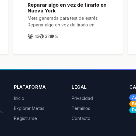
Reparar algo en vez de tirarlo en
Nueva York
Meta generada para test de estrés:
Reparar algo en vez de tirarlo en
Nueva York
43
32
8
PLATAFORMA
LEGAL
CA
A
Inicio
Privacidad
Ex
Explorar Metas
Términos
De
os
Registrarse
Contacto