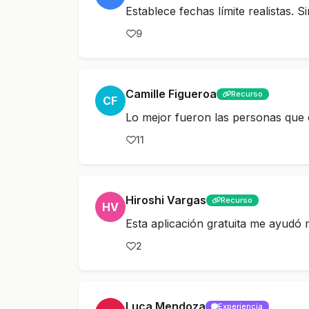
Establece fechas límite realistas. S
9
Camille Figueroa
Recurso
CF
Lo mejor fueron las personas que 
11
Hiroshi Vargas
Recurso
HV
Esta aplicación gratuita me ayudó
2
Luca Mendoza
Experiencia