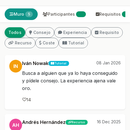
Muro
Participantes
Requisitos
5
29
2
Todos
Consejo
Experiencia
Requisito
Recurso
Coste
Tutorial
Iván Nowak
08 Jan 2026
Tutorial
IN
Busca a alguien que ya lo haya conseguido
y pídele consejo. La experiencia ajena vale
oro.
14
Andrés Hernández
16 Dec 2025
Recurso
AH