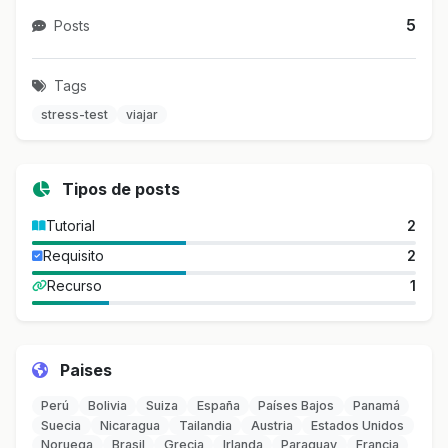
5
Posts
Tags
stress-test
viajar
Tipos de posts
Tutorial
2
Requisito
2
Recurso
1
Paises
Perú
Bolivia
Suiza
España
Países Bajos
Panamá
Suecia
Nicaragua
Tailandia
Austria
Estados Unidos
Noruega
Brasil
Grecia
Irlanda
Paraguay
Francia