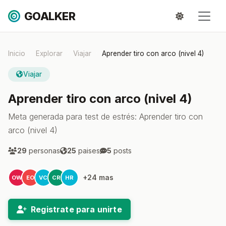
GOALKER
Inicio
Explorar
Viajar
Aprender tiro con arco (nivel 4)
Viajar
Aprender tiro con arco (nivel 4)
Meta generada para test de estrés: Aprender tiro con
arco (nivel 4)
29
personas
25
paises
5
posts
+24 mas
OW
EO
VC
CR
HR
Registrate para unirte