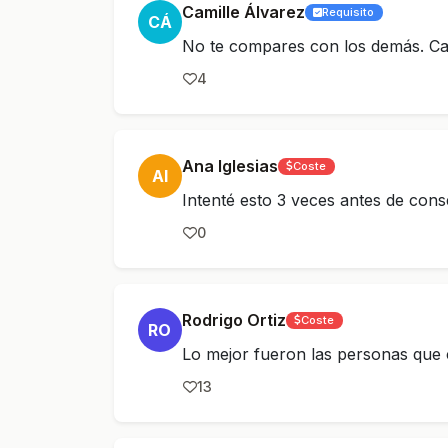
Camille Álvarez
Requisito
CÁ
No te compares con los demás. Cad
4
Ana Iglesias
Coste
AI
Intenté esto 3 veces antes de conse
0
Rodrigo Ortiz
Coste
RO
Lo mejor fueron las personas que 
13