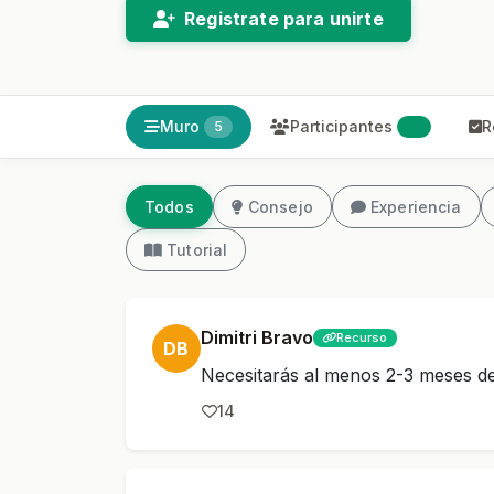
Registrate para unirte
Muro
Participantes
R
5
41
Todos
Consejo
Experiencia
Tutorial
Dimitri Bravo
Recurso
DB
Necesitarás al menos 2-3 meses de
14