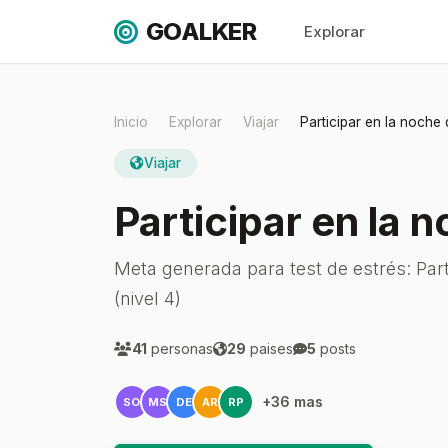
GOALKER
Explorar
Inicio
Explorar
Viajar
Participar en la noche 
Viajar
Participar en la 
Meta generada para test de estrés: Part
(nivel 4)
41
personas
29
paises
5
posts
+36 mas
SO
MS
DE
AR
RP