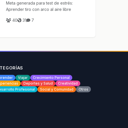
Meta generada para test de estrés:
Aprender tiro con arco al aire libre
40
31
7
TEGORÍAS
prender
Viajar
Crecimiento Personal
periencias
Deportes y Salud
Creatividad
sarrollo Profesional
Social y Comunidad
Otros