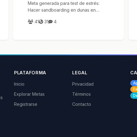
Meta generada para test de estrés:
Hacer sandboarding en dunas en
Estambul
41
31
4
PLATAFORMA
LEGAL
CA
A
Inicio
Privacidad
Ex
Explorar Metas
Términos
De
os
Registrarse
Contacto