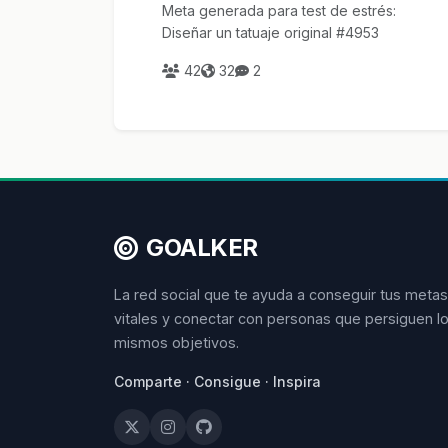
Meta generada para test de estrés:
Diseñar un tatuaje original #4953
42
32
2
GOALKER
La red social que te ayuda a conseguir tus metas
vitales y conectar con personas que persiguen l
mismos objetivos.
Comparte · Consigue · Inspira