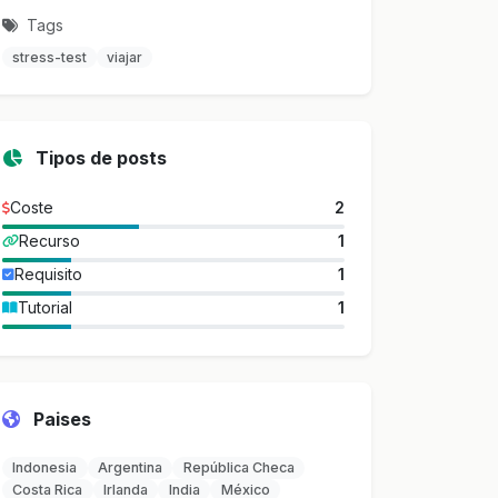
Tags
stress-test
viajar
Tipos de posts
Coste
2
Recurso
1
Requisito
1
Tutorial
1
Paises
Indonesia
Argentina
República Checa
Costa Rica
Irlanda
India
México