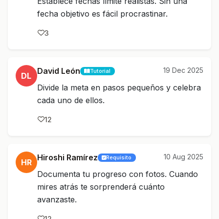
Establece fechas límite realistas. Sin una
fecha objetivo es fácil procrastinar.
3
David León
19 Dec 2025
Tutorial
DL
Divide la meta en pasos pequeños y celebra
cada uno de ellos.
12
Hiroshi Ramírez
10 Aug 2025
Requisito
HR
Documenta tu progreso con fotos. Cuando
mires atrás te sorprenderá cuánto
avanzaste.
12