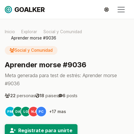
GOALKER
Inicio
Explorar
Social y Comunidad
Aprender morse #9036
Social y Comunidad
Aprender morse #9036
Meta generada para test de estrés: Aprender morse
#9036
22
personas
18
paises
6
posts
+17 mas
PM
DA
LG
NJ
PC
Registrate para unirte