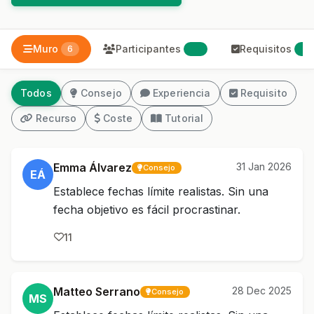
Muro
Participantes
Requisitos
6
22
1
Todos
Consejo
Experiencia
Requisito
Recurso
Coste
Tutorial
Emma Álvarez
31 Jan 2026
Consejo
EÁ
Establece fechas límite realistas. Sin una
fecha objetivo es fácil procrastinar.
11
Matteo Serrano
28 Dec 2025
Consejo
MS