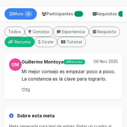
Muro
Participantes
Requisitos
4
21
0
Todos
Consejo
Experiencia
Requisito
Recurso
Coste
Tutorial
Guillermo Montoya
06 Nov 2025
Recurso
GM
Mi mejor consejo es empezar poco a poco.
La constancia es la clave para lograrlo.
13
Sobre esta meta
Meta generada para test de estrés: Pintar un cuadro al