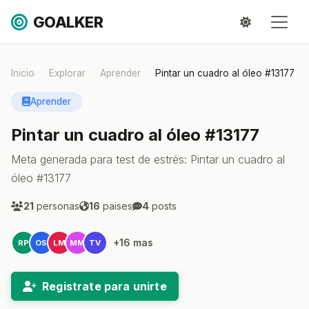
GOALKER
Inicio
Explorar
Aprender
Pintar un cuadro al óleo #13177
Aprender
Pintar un cuadro al óleo #13177
Meta generada para test de estrés: Pintar un cuadro al
óleo #13177
21
personas
16
paises
4
posts
+16 mas
RP
OS
LM
MM
TV
Registrate para unirte