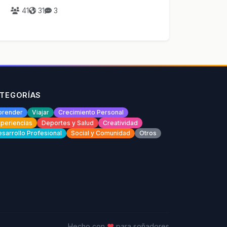
41
31
3
TEGORÍAS
prender
Viajar
Crecimiento Personal
periencias
Deportes y Salud
Creatividad
sarrollo Profesional
Social y Comunidad
Otros
Hecho con
♥
para soñadores