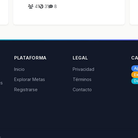
comidas (nivel 2)
41
31
8
PLATAFORMA
LEGAL
CA
A
Inicio
Privacidad
Ex
Explorar Metas
Términos
De
os
Registrarse
Contacto
.