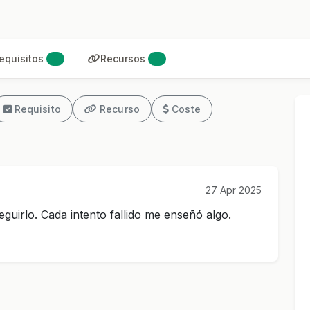
equisitos
Recursos
0
2
Requisito
Recurso
Coste
27 Apr 2025
guirlo. Cada intento fallido me enseñó algo.