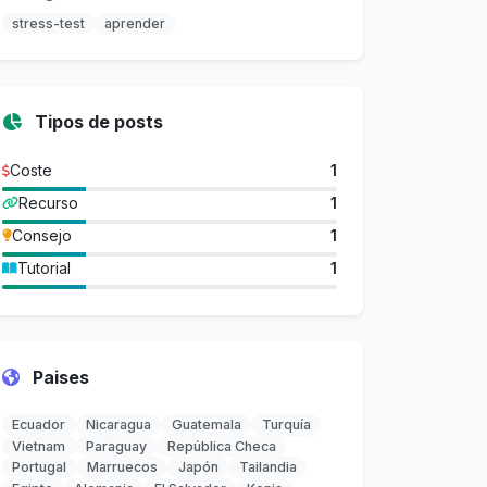
stress-test
aprender
Tipos de posts
Coste
1
Recurso
1
Consejo
1
Tutorial
1
Paises
Ecuador
Nicaragua
Guatemala
Turquía
Vietnam
Paraguay
República Checa
Portugal
Marruecos
Japón
Tailandia