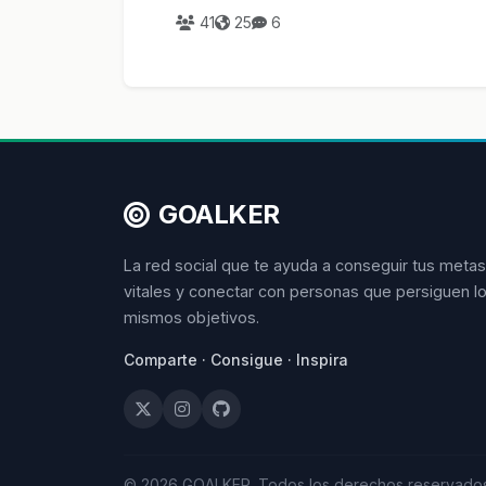
Londres
41
25
6
GOALKER
La red social que te ayuda a conseguir tus metas
vitales y conectar con personas que persiguen l
mismos objetivos.
Comparte · Consigue · Inspira
© 2026 GOALKER. Todos los derechos reservados