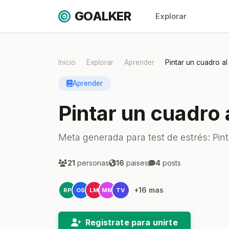
GOALKER
Explorar
Inicio
Explorar
Aprender
Pintar un cuadro al
Aprender
Pintar un cuadro 
Meta generada para test de estrés: Pint
21
personas
16
paises
4
posts
+16 mas
RP
OS
LM
MM
TV
Registrate para unirte