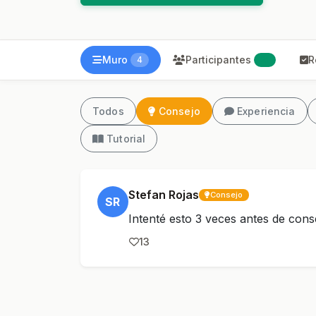
Muro
Participantes
R
4
21
Todos
Consejo
Experiencia
Tutorial
Stefan Rojas
Consejo
SR
Intenté esto 3 veces antes de conse
13