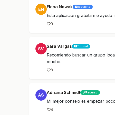
Elena Nowak
Requisito
EN
Esta aplicación gratuita me ayudó
9
Sara Vargas
Tutorial
SV
Recomiendo buscar un grupo local 
mucho.
8
Adriana Schmidt
Recurso
AS
Mi mejor consejo es empezar poco 
4