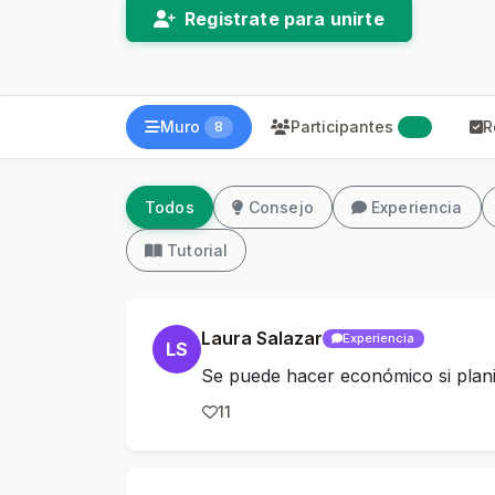
Registrate para unirte
Muro
Participantes
R
8
41
Todos
Consejo
Experiencia
Tutorial
Laura Salazar
Experiencia
LS
Se puede hacer económico si plani
11