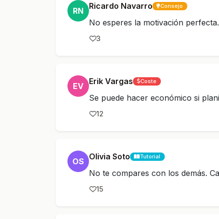
Ricardo Navarro
Consejo
RN
No esperes la motivación perfecta
3
Erik Vargas
Coste
EV
Se puede hacer económico si plani
12
Olivia Soto
Tutorial
OS
No te compares con los demás. Cad
15