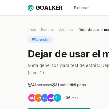
GOALKER
Explorar
Inicio
Explorar
Aprender
Dejar de usar el mó
Aprender
Dejar de usar el 
Meta generada para test de estrés: Dej
(nivel 2)
41
personas
31
paises
8
posts
+36 mas
RL
SA
LD
XA
ÓP