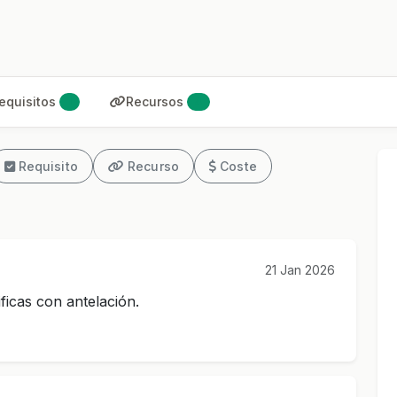
equisitos
Recursos
1
4
Requisito
Recurso
Coste
21 Jan 2026
ficas con antelación.