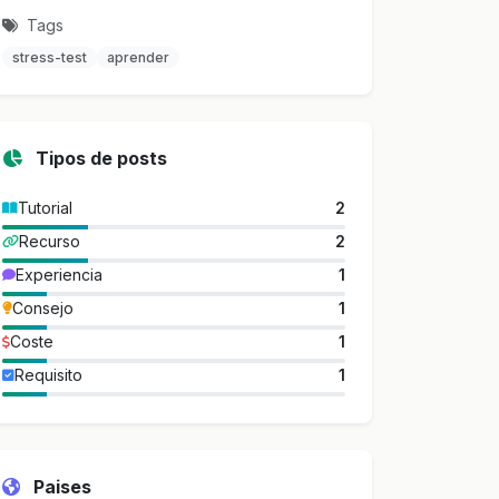
Tags
stress-test
aprender
Tipos de posts
Tutorial
2
Recurso
2
Experiencia
1
Consejo
1
Coste
1
Requisito
1
Paises