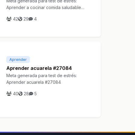
Meta generada para test de estrés:
Aprender a cocinar comida saludable
en Ciudad del Cabo
42
29
4
Aprender
Aprender acuarela #27084
Meta generada para test de estrés:
Aprender acuarela #27084
40
28
5