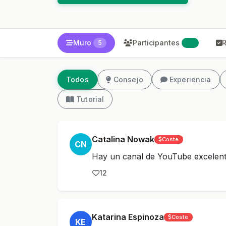
Muro
Participantes
R
5
24
Todos
Consejo
Experiencia
Tutorial
Catalina Nowak
Coste
CN
Hay un canal de YouTube excelent
12
Katarina Espinoza
Coste
KE