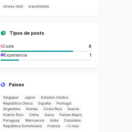
stress-test
crecimiento
Tipos de posts
Coste
4
Experiencia
1
Paises
Singapur
Japón
Estados Unidos
República Checa
España
Portugal
Argentina
Irlanda
Costa Rica
Suecia
Puerto Rico
China
Suiza
Países Bajos
Paraguay
Marruecos
India
Colombia
República Dominicana
Francia
+2 mas