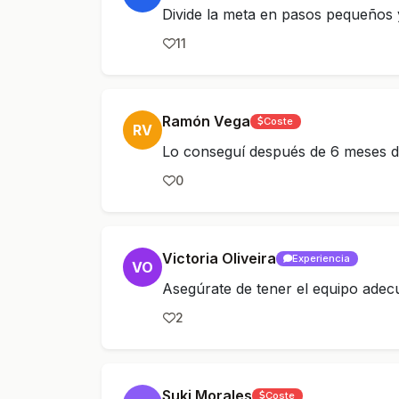
Divide la meta en pasos pequeños 
11
Ramón Vega
Coste
RV
Lo conseguí después de 6 meses d
0
Victoria Oliveira
Experiencia
VO
Asegúrate de tener el equipo adec
2
Suki Morales
Coste