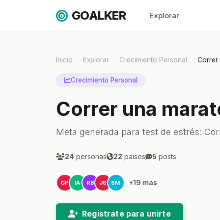
GOALKER
Explorar
Inicio
Explorar
Crecimiento Personal
Correr
Crecimiento Personal
Correr una mara
Meta generada para test de estrés: Co
24
personas
22
paises
5
posts
+19 mas
GP
IA
RB
JS
SM
Registrate para unirte