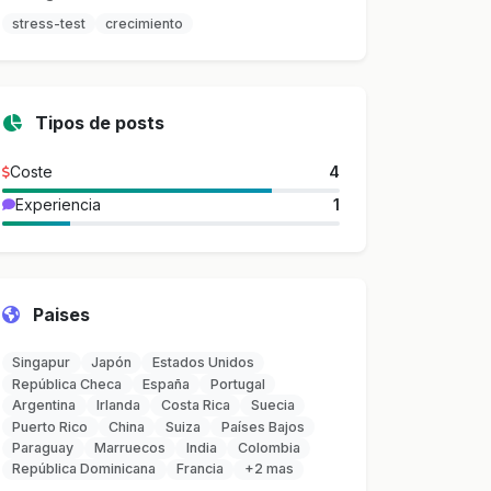
stress-test
crecimiento
Tipos de posts
Coste
4
Experiencia
1
Paises
Singapur
Japón
Estados Unidos
República Checa
España
Portugal
Argentina
Irlanda
Costa Rica
Suecia
Puerto Rico
China
Suiza
Países Bajos
Paraguay
Marruecos
India
Colombia
República Dominicana
Francia
+2 mas