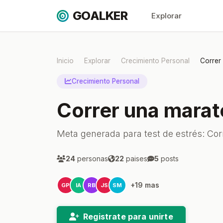
GOALKER
Explorar
Inicio
Explorar
Crecimiento Personal
Correr
Crecimiento Personal
Correr una mara
Meta generada para test de estrés: Co
24
personas
22
paises
5
posts
+19 mas
GP
IA
RB
JS
SM
Registrate para unirte