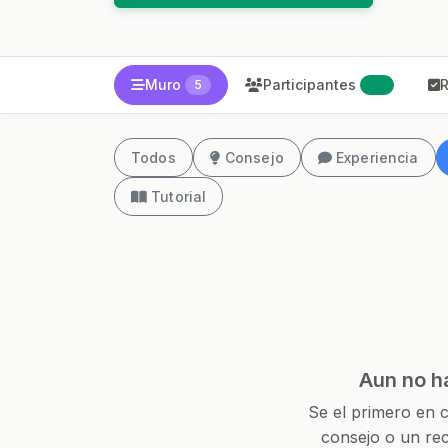
Muro
Participantes
R
5
24
Todos
Consejo
Experiencia
Tutorial
Aun no h
Se el primero en c
consejo o un rec