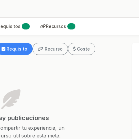
equisitos
Recursos
0
0
Requisito
Recurso
Coste
ay publicaciones
ompartir tu experiencia, un
urso util sobre esta meta.