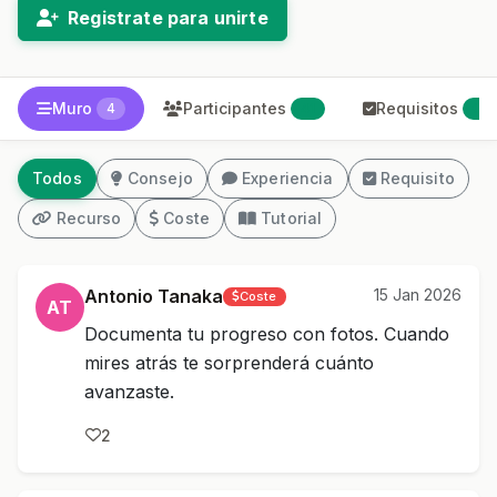
Registrate para unirte
Muro
Participantes
Requisitos
4
41
0
Todos
Consejo
Experiencia
Requisito
Recurso
Coste
Tutorial
Antonio Tanaka
15 Jan 2026
Coste
AT
Documenta tu progreso con fotos. Cuando
mires atrás te sorprenderá cuánto
avanzaste.
2