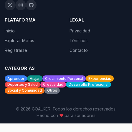
PLATAFORMA
LEGAL
Inicio
Privacidad
Explorar Metas
Términos
Registrarse
Contacto
CATEGORÍAS
Aprender
Viajar
Crecimiento Personal
Experiencias
Deportes y Salud
Creatividad
Desarrollo Profesional
Social y Comunidad
Otros
© 2026 GOALKER. Todos los derechos reservados.
Hecho con
♥
para soñadores