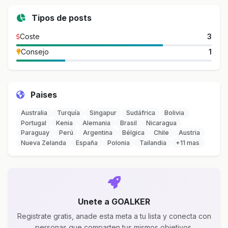
Tipos de posts
Coste
3
Consejo
1
Paises
Australia
Turquía
Singapur
Sudáfrica
Bolivia
Portugal
Kenia
Alemania
Brasil
Nicaragua
Paraguay
Perú
Argentina
Bélgica
Chile
Austria
Nueva Zelanda
España
Polonia
Tailandia
+11 mas
Unete a GOALKER
Registrate gratis, anade esta meta a tu lista y conecta con
personas que comparten tus mismos objetivos.