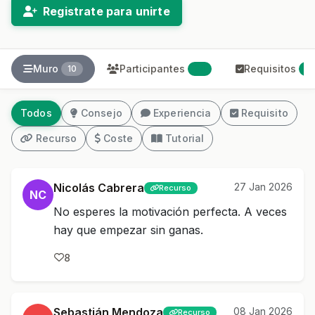
Registrate para unirte
Muro
Participantes
Requisitos
10
34
2
Todos
Consejo
Experiencia
Requisito
Recurso
Coste
Tutorial
Nicolás Cabrera
27 Jan 2026
Recurso
NC
No esperes la motivación perfecta. A veces
hay que empezar sin ganas.
8
Sebastián Mendoza
08 Jan 2026
Recurso