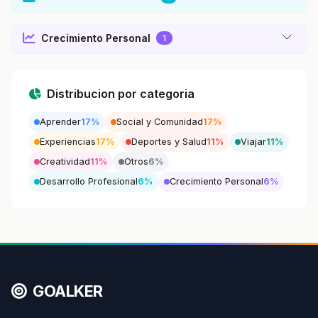
Crecimiento Personal
1
Distribucion por categoria
Aprender
17%
Social y Comunidad
17%
Experiencias
17%
Deportes y Salud
11%
Viajar
11%
Creatividad
11%
Otros
6%
Desarrollo Profesional
6%
Crecimiento Personal
6%
GOALKER