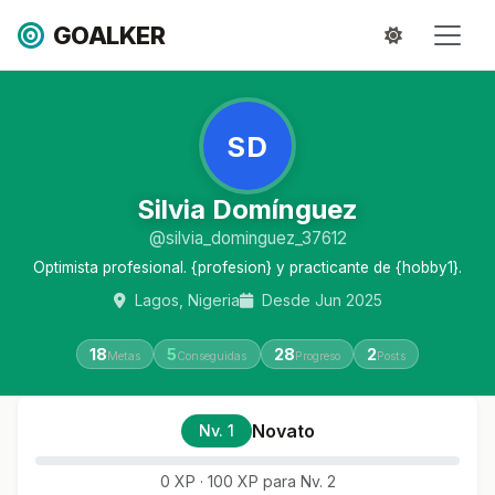
GOALKER
SD
Silvia Domínguez
@silvia_dominguez_37612
Optimista profesional. {profesion} y practicante de {hobby1}.
Lagos, Nigeria
Desde Jun 2025
18
5
28
2
Metas
Conseguidas
Progreso
Posts
Novato
Nv. 1
0 XP · 100 XP para Nv. 2