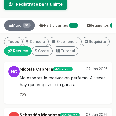
Registrate para unirte
Muro
Participantes
Requisitos
10
34
2
Todos
Consejo
Experiencia
Requisito
Recurso
Coste
Tutorial
Nicolás Cabrera
27 Jan 2026
Recurso
NC
No esperes la motivación perfecta. A veces
hay que empezar sin ganas.
8
Sebastián Mendoza
08 Jan 2026
Recurso