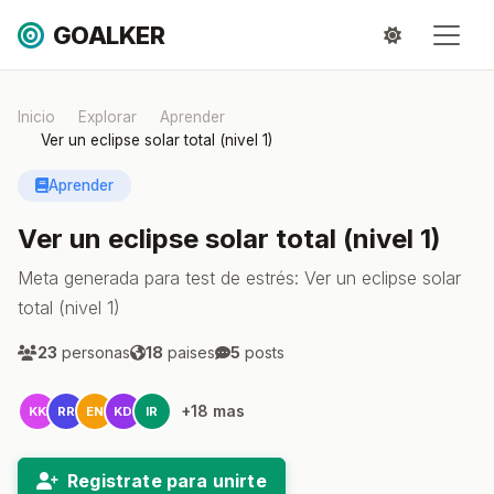
GOALKER
Inicio
Explorar
Aprender
Ver un eclipse solar total (nivel 1)
Aprender
Ver un eclipse solar total (nivel 1)
Meta generada para test de estrés: Ver un eclipse solar
total (nivel 1)
23
personas
18
paises
5
posts
+18 mas
KK
RR
EN
KD
IR
Registrate para unirte