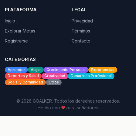
PLATAFORMA
LEGAL
Inicio
Privacidad
Explorar Metas
Términos
Registrarse
Contacto
CATEGORÍAS
Aprender
Viajar
Crecimiento Personal
Experiencias
Deportes y Salud
Creatividad
Desarrollo Profesional
Social y Comunidad
Otros
© 2026 GOALKER. Todos los derechos reservados.
Hecho con
♥
para soñadores