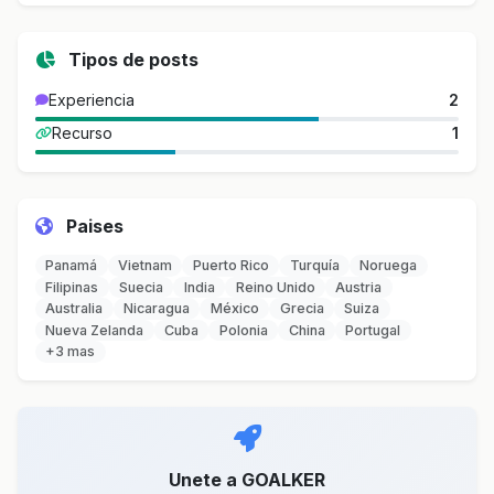
Tipos de posts
Experiencia
2
Recurso
1
Paises
Panamá
Vietnam
Puerto Rico
Turquía
Noruega
Filipinas
Suecia
India
Reino Unido
Austria
Australia
Nicaragua
México
Grecia
Suiza
Nueva Zelanda
Cuba
Polonia
China
Portugal
+3 mas
Unete a GOALKER