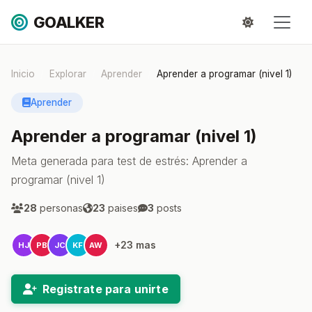
GOALKER
Inicio
Explorar
Aprender
Aprender a programar (nivel 1)
Aprender
Aprender a programar (nivel 1)
Meta generada para test de estrés: Aprender a
programar (nivel 1)
28
personas
23
paises
3
posts
+23 mas
HJ
PB
JC
KF
AW
Registrate para unirte