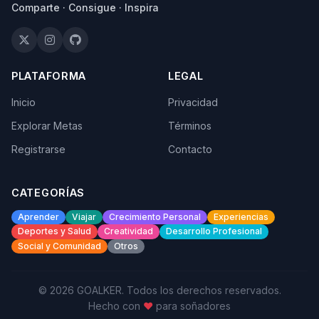
Comparte · Consigue · Inspira
PLATAFORMA
LEGAL
Inicio
Privacidad
Explorar Metas
Términos
Registrarse
Contacto
CATEGORÍAS
Aprender
Viajar
Crecimiento Personal
Experiencias
Deportes y Salud
Creatividad
Desarrollo Profesional
Social y Comunidad
Otros
© 2026 GOALKER. Todos los derechos reservados.
Hecho con
♥
para soñadores