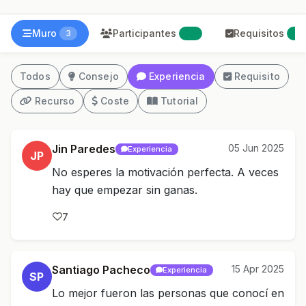
Muro
Participantes
Requisitos
3
28
0
Todos
Consejo
Experiencia
Requisito
Recurso
Coste
Tutorial
Jin Paredes
05 Jun 2025
Experiencia
JP
No esperes la motivación perfecta. A veces
hay que empezar sin ganas.
7
Santiago Pacheco
15 Apr 2025
Experiencia
SP
Lo mejor fueron las personas que conocí en