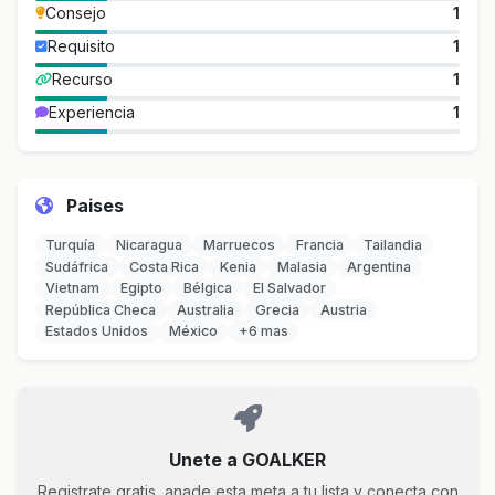
Consejo
1
Requisito
1
Recurso
1
Experiencia
1
Paises
Turquía
Nicaragua
Marruecos
Francia
Tailandia
Sudáfrica
Costa Rica
Kenia
Malasia
Argentina
Vietnam
Egipto
Bélgica
El Salvador
República Checa
Australia
Grecia
Austria
Estados Unidos
México
+6 mas
Unete a GOALKER
Registrate gratis, anade esta meta a tu lista y conecta con