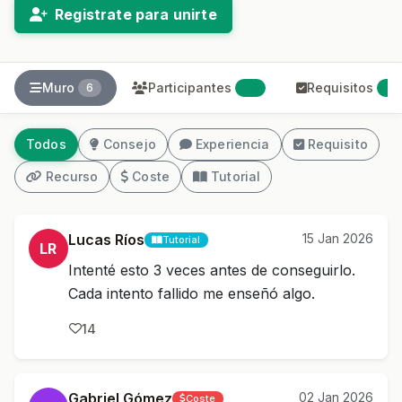
Registrate para unirte
Muro
Participantes
Requisitos
6
35
1
Todos
Consejo
Experiencia
Requisito
Recurso
Coste
Tutorial
Lucas Ríos
15 Jan 2026
Tutorial
LR
Intenté esto 3 veces antes de conseguirlo.
Cada intento fallido me enseñó algo.
14
Gabriel Gómez
02 Jan 2026
Coste