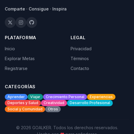
Comparte · Consigue · Inspira
PLATAFORMA
LEGAL
Inicio
Privacidad
Explorar Metas
Términos
Registrarse
Contacto
CATEGORÍAS
Aprender
Viajar
Crecimiento Personal
Experiencias
Deportes y Salud
Creatividad
Desarrollo Profesional
Social y Comunidad
Otros
© 2026 GOALKER. Todos los derechos reservados.