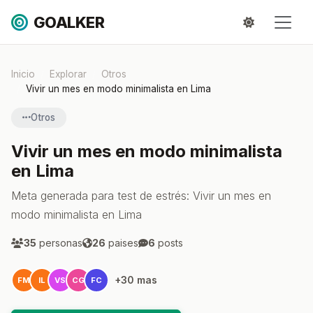
GOALKER
Inicio
Explorar
Otros
Vivir un mes en modo minimalista en Lima
Otros
Vivir un mes en modo minimalista
en Lima
Meta generada para test de estrés: Vivir un mes en
modo minimalista en Lima
35
personas
26
paises
6
posts
+30 mas
FM
IL
VS
CG
FC