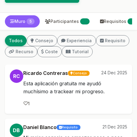
Muro
Participantes
Requisitos
5
21
2
Todos
Consejo
Experiencia
Requisito
Recurso
Coste
Tutorial
Ricardo Contreras
24 Dec 2025
Consejo
RC
Esta aplicación gratuita me ayudó
muchísimo a trackear mi progreso.
1
Daniel Blanco
21 Dec 2025
Requisito
DB