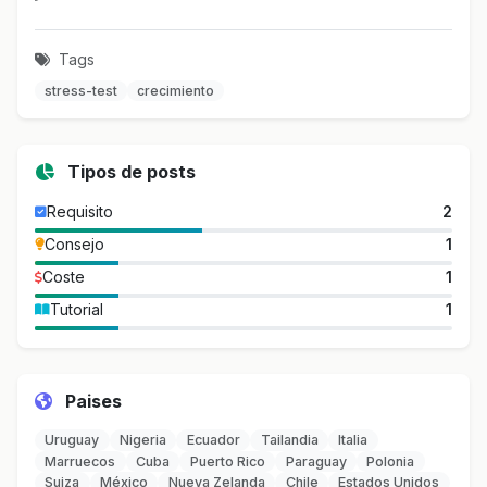
Tags
stress-test
crecimiento
Tipos de posts
Requisito
2
Consejo
1
Coste
1
Tutorial
1
Paises
Uruguay
Nigeria
Ecuador
Tailandia
Italia
Marruecos
Cuba
Puerto Rico
Paraguay
Polonia
Suiza
México
Nueva Zelanda
Chile
Estados Unidos