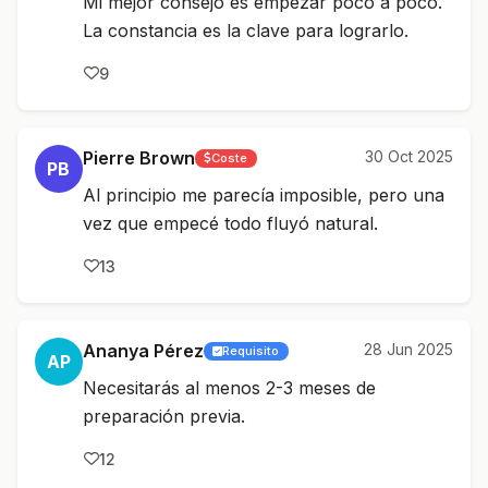
Mi mejor consejo es empezar poco a poco.
La constancia es la clave para lograrlo.
9
Pierre Brown
30 Oct 2025
Coste
PB
Al principio me parecía imposible, pero una
vez que empecé todo fluyó natural.
13
Ananya Pérez
28 Jun 2025
Requisito
AP
Necesitarás al menos 2-3 meses de
preparación previa.
12