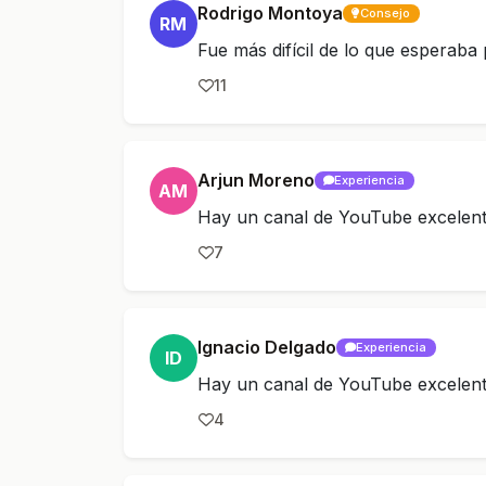
Rodrigo Montoya
Consejo
RM
Fue más difícil de lo que esperaba
11
Arjun Moreno
Experiencia
AM
Hay un canal de YouTube excelent
7
Ignacio Delgado
Experiencia
ID
Hay un canal de YouTube excelent
4