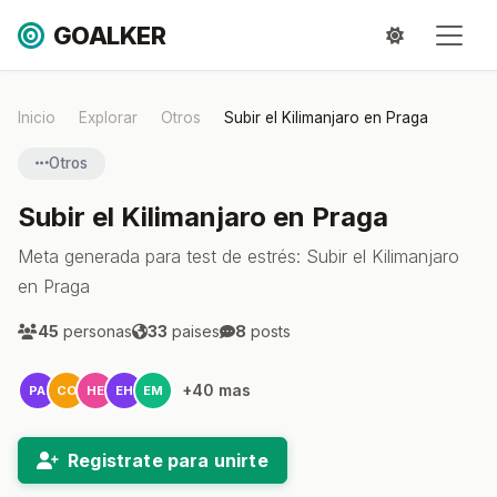
GOALKER
Inicio
Explorar
Otros
Subir el Kilimanjaro en Praga
Otros
Subir el Kilimanjaro en Praga
Meta generada para test de estrés: Subir el Kilimanjaro
en Praga
45
personas
33
paises
8
posts
+40 mas
PA
CO
HE
EH
EM
Registrate para unirte