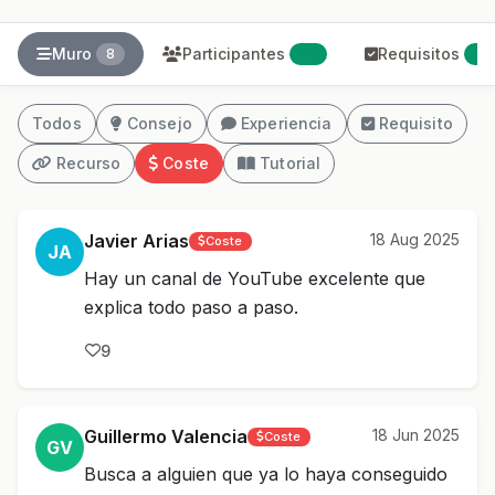
Muro
Participantes
Requisitos
8
45
0
Todos
Consejo
Experiencia
Requisito
Recurso
Coste
Tutorial
Javier Arias
18 Aug 2025
Coste
JA
Hay un canal de YouTube excelente que
explica todo paso a paso.
9
Guillermo Valencia
18 Jun 2025
Coste
GV
Busca a alguien que ya lo haya conseguido