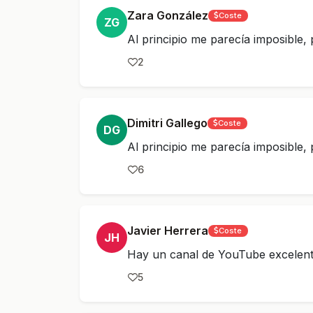
Zara González
Coste
ZG
Al principio me parecía imposible,
2
Dimitri Gallego
Coste
DG
Al principio me parecía imposible,
6
Javier Herrera
Coste
JH
Hay un canal de YouTube excelent
5