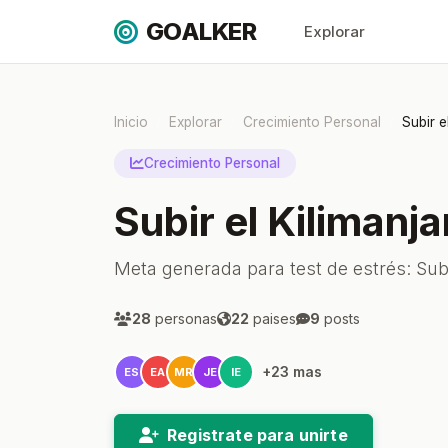
GOALKER
Explorar
Inicio
Explorar
Crecimiento Personal
Subir e
Crecimiento Personal
Subir el Kilimanj
Meta generada para test de estrés: Subi
28
personas
22
paises
9
posts
+23 mas
ES
EA
MR
JE
IE
Registrate para unirte