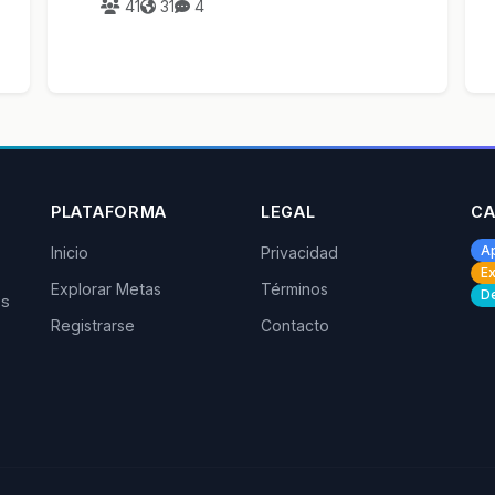
41
31
4
PLATAFORMA
LEGAL
CA
A
Inicio
Privacidad
Ex
Explorar Metas
Términos
De
os
Registrarse
Contacto