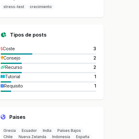
stress-test
crecimiento
Tipos de posts
Coste
3
Consejo
2
Recurso
2
Tutorial
1
Requisito
1
Paises
Grecia
Ecuador
India
Países Bajos
Chile
Nueva Zelanda
Indonesia
España