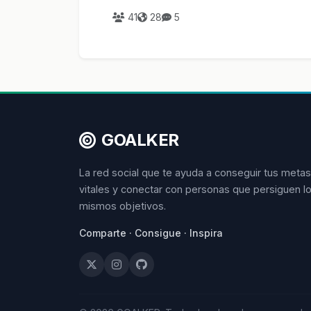
un país en desarrollo en Buenos Aires
41
28
5
GOALKER
La red social que te ayuda a conseguir tus metas
vitales y conectar con personas que persiguen l
mismos objetivos.
Comparte · Consigue · Inspira