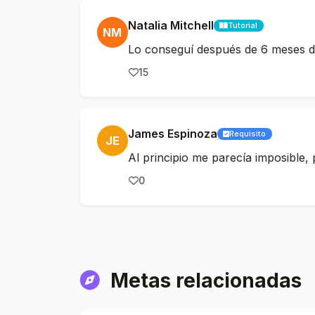
Natalia Mitchell
Tutorial
NM
Lo conseguí después de 6 meses d
15
James Espinoza
Requisito
JE
Al principio me parecía imposible,
0
Metas relacionadas