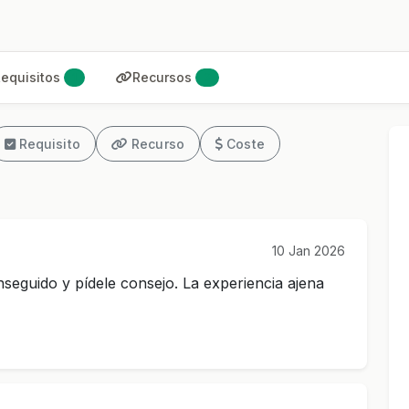
equisitos
Recursos
1
3
Requisito
Recurso
Coste
10 Jan 2026
seguido y pídele consejo. La experiencia ajena