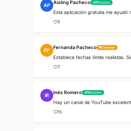
Aisling Pacheco
Recurso
AP
Esta aplicación gratuita me ayudó
5
Fernanda Pacheco
Consejo
FP
Establece fechas límite realistas. S
7
Inés Romero
Recurso
IR
Hay un canal de YouTube excelent
15