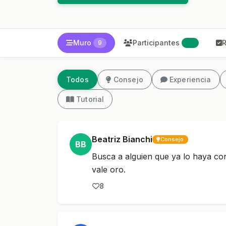
Muro
Participantes
R
9
28
Todos
Consejo
Experiencia
Tutorial
Beatriz Bianchi
Consejo
BB
Busca a alguien que ya lo haya con
vale oro.
8