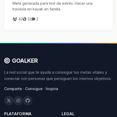
Meta generada para test de estrés: Hacer una
travesía en kayak en familia
42
32
2
GOALKER
La red social que te ayuda a conseguir tus metas vitales y
conectar con personas que persiguen los mismos objetivos.
Comparte · Consigue · Inspira
PLATAFORMA
LEGAL