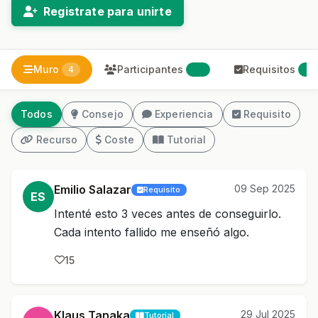
Registrate para unirte
Muro
Participantes
Requisitos
4
24
1
Todos
Consejo
Experiencia
Requisito
Recurso
Coste
Tutorial
Emilio Salazar
09 Sep 2025
Requisito
ES
Intenté esto 3 veces antes de conseguirlo.
Cada intento fallido me enseñó algo.
15
Klaus Tanaka
29 Jul 2025
Tutorial