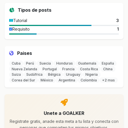
Tipos de posts
Tutorial
3
Requisito
1
Paises
Cuba
Perú
Suecia
Honduras
Guatemala
España
Nueva Zelanda
Portugal
Francia
Costa Rica
China
Suiza
Sudáfrica
Bélgica
Uruguay
Nigeria
Corea del Sur
México
Argentina
Colombia
+2 mas
Unete a GOALKER
Registrate gratis, anade esta meta a tu lista y conecta con
personas que comparten tus mismos objetivos.