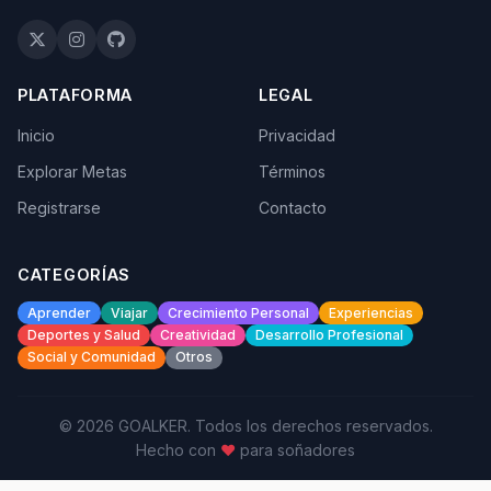
PLATAFORMA
LEGAL
Inicio
Privacidad
Explorar Metas
Términos
Registrarse
Contacto
CATEGORÍAS
Aprender
Viajar
Crecimiento Personal
Experiencias
Deportes y Salud
Creatividad
Desarrollo Profesional
Social y Comunidad
Otros
© 2026 GOALKER. Todos los derechos reservados.
Hecho con
♥
para soñadores