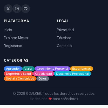
PLATAFORMA
LEGAL
Inicio
Privacidad
Explorar Metas
Términos
Registrarse
Contacto
CATEGORÍAS
Aprender
Viajar
Crecimiento Personal
Experiencias
Deportes y Salud
Creatividad
Desarrollo Profesional
Social y Comunidad
Otros
© 2026 GOALKER. Todos los derechos reservados.
Hecho con
♥
para soñadores