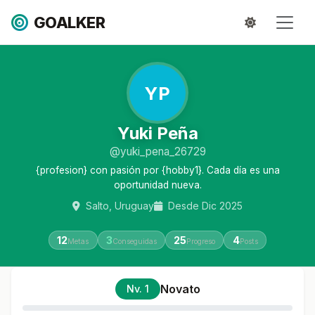
GOALKER
YP
Yuki Peña
@yuki_pena_26729
{profesion} con pasión por {hobby1}. Cada día es una
oportunidad nueva.
Salto, Uruguay
Desde Dic 2025
12
3
25
4
Metas
Conseguidas
Progreso
Posts
Novato
Nv. 1