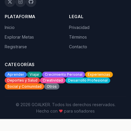
PLATAFORMA
LEGAL
Inicio
Privacidad
Explorar Metas
Términos
Registrarse
Contacto
CATEGORÍAS
Aprender
Viajar
Crecimiento Personal
Experiencias
Deportes y Salud
Creatividad
Desarrollo Profesional
Social y Comunidad
Otros
© 2026 GOALKER. Todos los derechos reservados.
Hecho con
♥
para soñadores