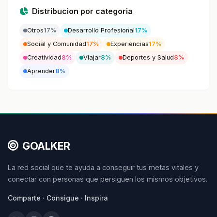
Distribucion por categoria
Otros
17%
Desarrollo Profesional
17%
Social y Comunidad
17%
Experiencias
17%
Creatividad
8%
Viajar
8%
Deportes y Salud
8%
Aprender
8%
GOALKER
La red social que te ayuda a conseguir tus metas vitales y
conectar con personas que persiguen los mismos objetivos.
Comparte · Consigue · Inspira