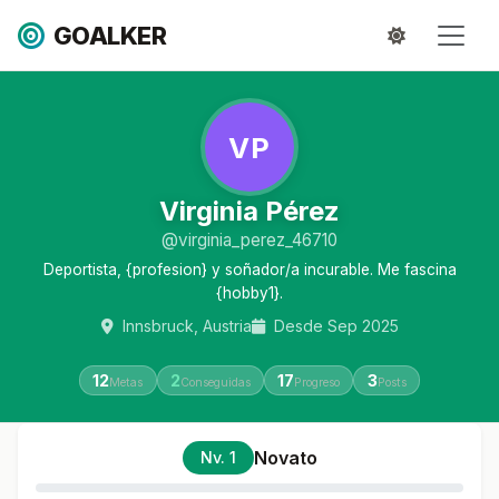
GOALKER
VP
Virginia Pérez
@virginia_perez_46710
Deportista, {profesion} y soñador/a incurable. Me fascina
{hobby1}.
Innsbruck, Austria
Desde Sep 2025
12
2
17
3
Metas
Conseguidas
Progreso
Posts
Novato
Nv. 1