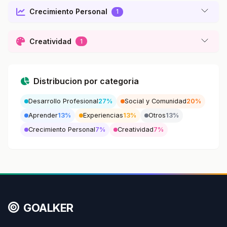
Crecimiento Personal
1
Creatividad
1
Distribucion por categoria
Desarrollo Profesional
27%
Social y Comunidad
20%
Aprender
13%
Experiencias
13%
Otros
13%
Crecimiento Personal
7%
Creatividad
7%
GOALKER