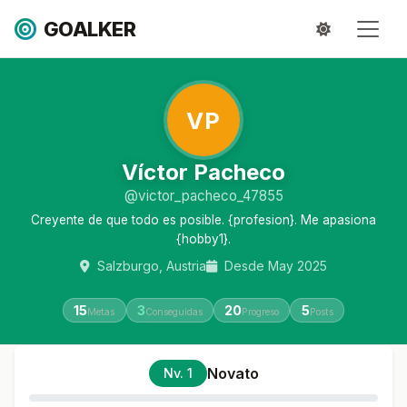
GOALKER
VP
Víctor Pacheco
@victor_pacheco_47855
Creyente de que todo es posible. {profesion}. Me apasiona
{hobby1}.
Salzburgo, Austria
Desde May 2025
15
3
20
5
Metas
Conseguidas
Progreso
Posts
Novato
Nv. 1