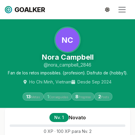
GOALKER
NC
Nora Campbell
@nora_campbell_2846
Fan de los retos imposibles. {profesion}. Disfruto de {hobby1}.
Ho Chi Minh, Vietnam
Desde Sep 2024
13
1
8
2
Metas
Conseguidas
Progreso
Posts
Novato
Nv. 1
0 XP · 100 XP para Nv. 2