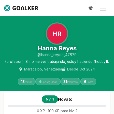
GOALKER
HR
Hanna Reyes
@hanna_reyes_47879
{profesion}. Si no me ves trabajando, estoy haciendo {hobby1}.
Maracaibo, Venezuela
Desde Oct 2024
13
4
31
6
Metas
Conseguidas
Progreso
Posts
Novato
Nv. 1
0 XP · 100 XP para Nv. 2