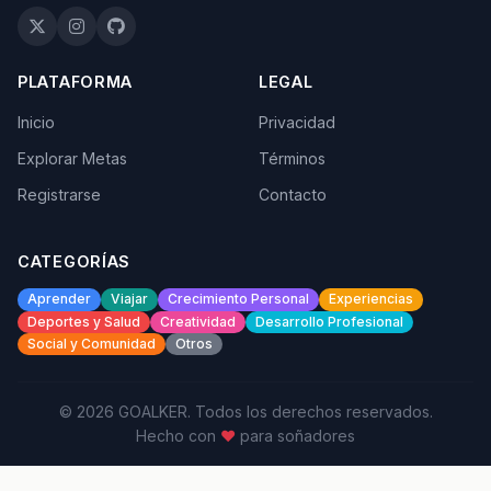
PLATAFORMA
LEGAL
Inicio
Privacidad
Explorar Metas
Términos
Registrarse
Contacto
CATEGORÍAS
Aprender
Viajar
Crecimiento Personal
Experiencias
Deportes y Salud
Creatividad
Desarrollo Profesional
Social y Comunidad
Otros
© 2026 GOALKER. Todos los derechos reservados.
Hecho con
♥
para soñadores