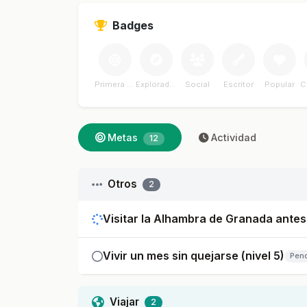
Badges
Primera Meta
Explorador
Social
Escritor
Popular
C
Metas
Actividad
12
Otros
2
Visitar la Alhambra de Granada antes
Vivir un mes sin quejarse (nivel 5)
Pen
Viajar
2