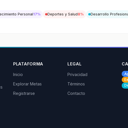
ecimiento Personal
17%
Deportes y Salud
8%
Desarrollo Profesion
PLATAFORMA
LEGAL
CA
A
Inicio
Privacidad
Ex
Explorar Metas
Términos
De
os
Registrarse
Contacto