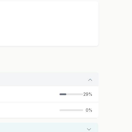
29%
0%