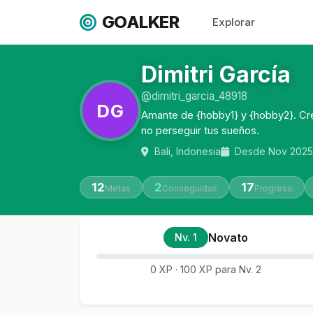
GOALKER
Explorar
Dimitri García
@dimitri_garcia_48918
DG
Amante de {hobby1} y {hobby2}. Cre
no perseguir tus sueños.
Bali, Indonesia
Desde Nov 2025
12
2
17
Metas
Conseguidas
Progreso
Novato
Nv. 1
0 XP · 100 XP para Nv. 2