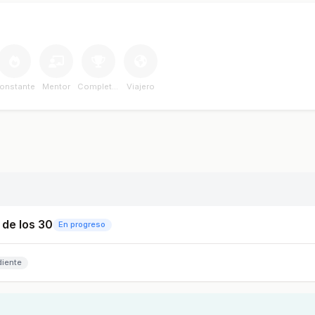
onstante
Mentor
Completador
Viajero
 de los 30
En progreso
diente