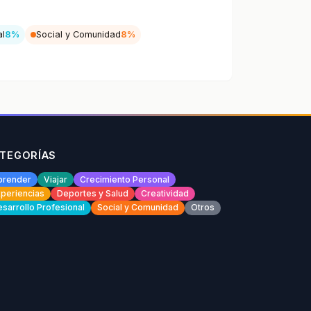
al
8%
Social y Comunidad
8%
TEGORÍAS
prender
Viajar
Crecimiento Personal
periencias
Deportes y Salud
Creatividad
sarrollo Profesional
Social y Comunidad
Otros