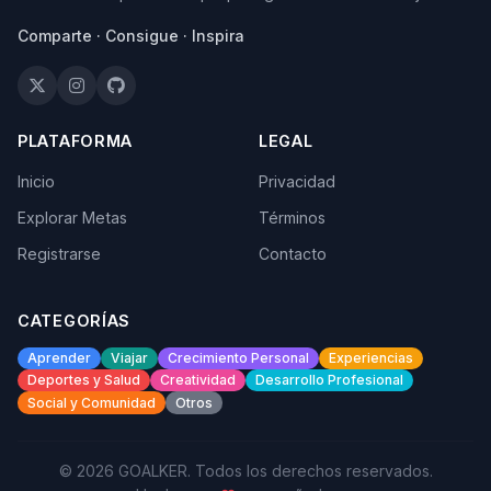
Comparte · Consigue · Inspira
PLATAFORMA
LEGAL
Inicio
Privacidad
Explorar Metas
Términos
Registrarse
Contacto
CATEGORÍAS
Aprender
Viajar
Crecimiento Personal
Experiencias
Deportes y Salud
Creatividad
Desarrollo Profesional
Social y Comunidad
Otros
© 2026 GOALKER. Todos los derechos reservados.