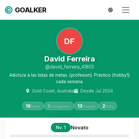
GOALKER
DF
David Ferreira
@david_ferreira_41805
Adicto/a a las listas de metas. {profesion}. Práctico {hobby1}
cada semana.
Gold Coast, Australia
Desde Jul 2024
16
2
13
2
Metas
Conseguidas
Progreso
Posts
Novato
Nv. 1