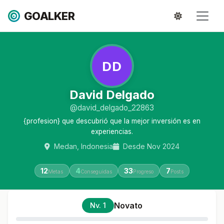
GOALKER
DD
David Delgado
@david_delgado_22863
{profesion} que descubrió que la mejor inversión es en
experiencias.
Medan, Indonesia
Desde Nov 2024
12
4
33
7
Metas
Conseguidas
Progreso
Posts
Novato
Nv. 1