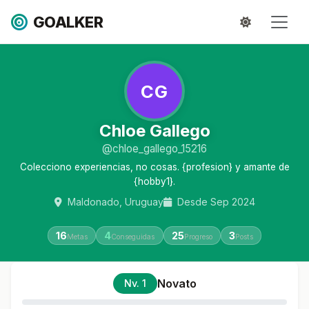
GOALKER
CG
Chloe Gallego
@chloe_gallego_15216
Colecciono experiencias, no cosas. {profesion} y amante de
{hobby1}.
Maldonado, Uruguay
Desde Sep 2024
16
4
25
3
Metas
Conseguidas
Progreso
Posts
Novato
Nv. 1