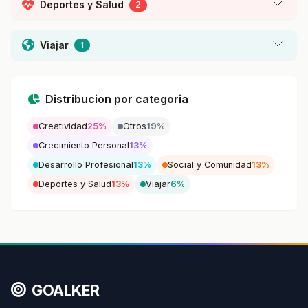
Deportes y Salud
2
Viajar
1
Distribucion por categoria
Creatividad
25%
Otros
19%
Crecimiento Personal
13%
Desarrollo Profesional
13%
Social y Comunidad
13%
Deportes y Salud
13%
Viajar
6%
GOALKER