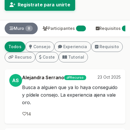
Registrate para unirte
Muro
Participantes
Requisitos
8
27
1
Todos
Consejo
Experiencia
Requisito
Recurso
Coste
Tutorial
Alejandra Serrano
23 Oct 2025
Recurso
AS
Busca a alguien que ya lo haya conseguido
y pídele consejo. La experiencia ajena vale
oro.
14