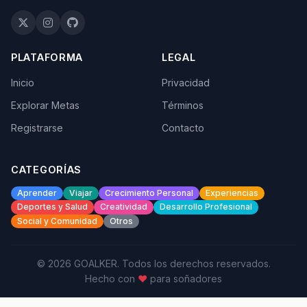
PLATAFORMA
LEGAL
Inicio
Privacidad
Explorar Metas
Términos
Registrarse
Contacto
CATEGORÍAS
Aprender
Viajar
Crecimiento Personal
Experiencias
Deportes y Salud
Creatividad
Desarrollo Profesional
Social y Comunidad
Otros
© 2026 GOALKER. Todos los derechos reservados.
Hecho con
♥
para soñadores