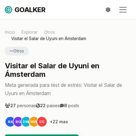
GOALKER
Inicio
Explorar
Otros
Visitar el Salar de Uyuni en Ámsterdam
Otros
Visitar el Salar de Uyuni en
Ámsterdam
Meta generada para test de estrés: Visitar el Salar de
Uyuni en Ámsterdam
27
personas
22
paises
8
posts
+22 mas
RA
RG
DW
MW
CC