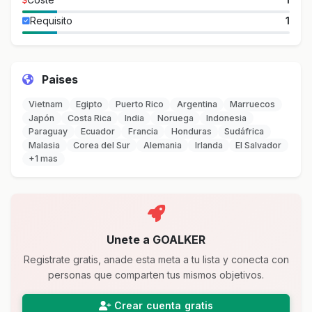
Requisito
1
Paises
Vietnam
Egipto
Puerto Rico
Argentina
Marruecos
Japón
Costa Rica
India
Noruega
Indonesia
Paraguay
Ecuador
Francia
Honduras
Sudáfrica
Malasia
Corea del Sur
Alemania
Irlanda
El Salvador
+1 mas
Unete a GOALKER
Registrate gratis, anade esta meta a tu lista y conecta con
personas que comparten tus mismos objetivos.
Crear cuenta gratis