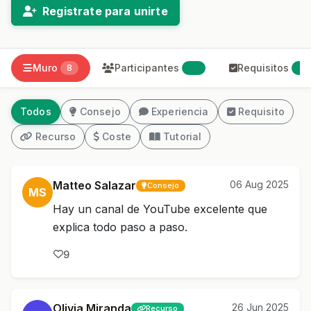
Registrate para unirte
Muro
Participantes
Requisitos
8
27
1
Todos
Consejo
Experiencia
Requisito
Recurso
Coste
Tutorial
Matteo Salazar
06 Aug 2025
Consejo
MS
Hay un canal de YouTube excelente que
explica todo paso a paso.
9
Olivia Miranda
26 Jun 2025
Recurso