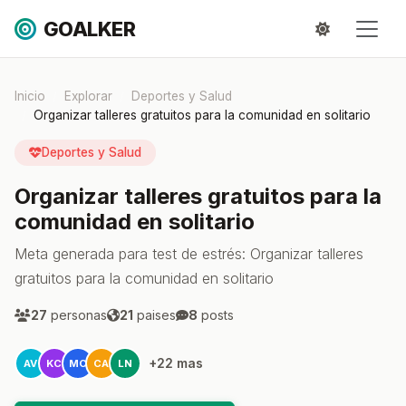
GOALKER
Inicio
Explorar
Deportes y Salud
Organizar talleres gratuitos para la comunidad en solitario
Deportes y Salud
Organizar talleres gratuitos para la
comunidad en solitario
Meta generada para test de estrés: Organizar talleres
gratuitos para la comunidad en solitario
27
personas
21
paises
8
posts
+22 mas
AV
KC
MC
CA
LN