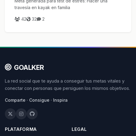
Meta generada para test de estrés: Hacer una
travesía en kayak en familia
42
32
2
GOALKER
La red social que te ayuda a conseguir tus metas vitales y
conectar con personas que persiguen los mismos objetivos.
Comparte · Consigue · Inspira
PLATAFORMA
LEGAL