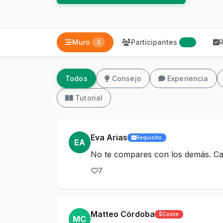
Muro
Participantes
R
3
24
Todos
Consejo
Experiencia
Tutorial
Eva Arias
Requisito
EA
No te compares con los demás. Cad
7
Matteo Córdoba
Coste
MC