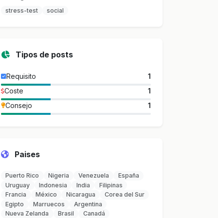
stress-test
social
Tipos de posts
Requisito
1
Coste
1
Consejo
1
Paises
Puerto Rico
Nigeria
Venezuela
España
Uruguay
Indonesia
India
Filipinas
Francia
México
Nicaragua
Corea del Sur
Egipto
Marruecos
Argentina
Nueva Zelanda
Brasil
Canadá