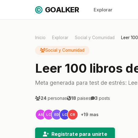
GOALKER
Explorar
Inicio
Explorar
Social y Comunidad
Leer 100
Social y Comunidad
Leer 100 libros 
Meta generada para test de estrés: Lee
24
personas
18
paises
3
posts
+19 mas
AS
LC
ED
LC
CR
Registrate para unirte