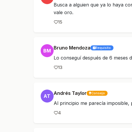
Busca a alguien que ya lo haya con
vale oro.
15
Bruno Mendoza
Requisito
BM
Lo conseguí después de 6 meses d
13
Andrés Taylor
Consejo
AT
Al principio me parecía imposible,
4