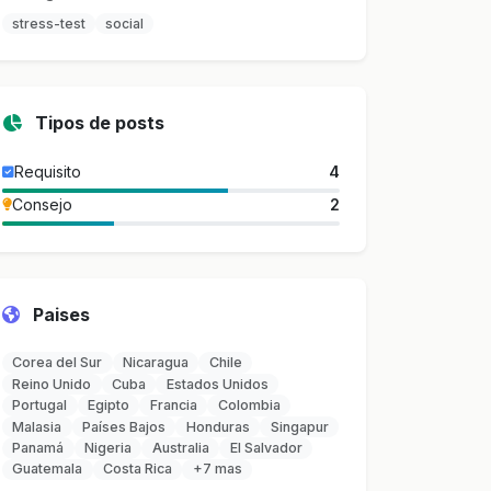
stress-test
social
Tipos de posts
Requisito
4
Consejo
2
Paises
Corea del Sur
Nicaragua
Chile
Reino Unido
Cuba
Estados Unidos
Portugal
Egipto
Francia
Colombia
Malasia
Países Bajos
Honduras
Singapur
Panamá
Nigeria
Australia
El Salvador
Guatemala
Costa Rica
+7 mas