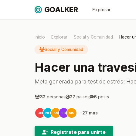
GOALKER
Explorar
Inicio
Explorar
Social y Comunidad
Hacer un
Social y Comunidad
Hacer una travesía
Meta generada para test de estrés: Hacer
32
personas
27
paises
6
posts
+27 mas
CN
NH
KV
EB
MS
Registrate para unirte