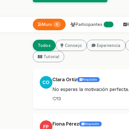
Muro
Participantes
R
6
32
Todos
Consejo
Experiencia
Tutorial
Clara Ortiz
Requisito
CO
No esperes la motivación perfecta
13
Fiona Pérez
Requisito
FP