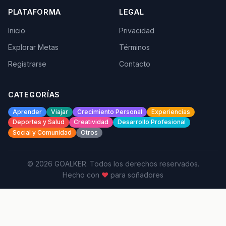
PLATAFORMA
LEGAL
Inicio
Privacidad
Explorar Metas
Términos
Registrarse
Contacto
CATEGORÍAS
Aprender
Viajar
Crecimiento Personal
Experiencias
Deportes y Salud
Creatividad
Desarrollo Profesional
Social y Comunidad
Otros
© 2026 GOALKER. Todos los derechos reservados.
Hecho con
♥
para soñadores