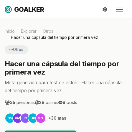
GOALKER
Inicio
Explorar
Otros
Hacer una cápsula del tiempo por primera vez
Otros
Hacer una cápsula del tiempo por
primera vez
Meta generada para test de estrés: Hacer una cápsula
del tiempo por primera vez
35
personas
28
paises
8
posts
+30 mas
GV
VM
IO
HB
SG