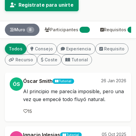
Registrate para unirte
Muro
Participantes
Requisitos
8
35
0
Todos
Consejo
Experiencia
Requisito
Recurso
Coste
Tutorial
Óscar Smith
26 Jan 2026
Tutorial
ÓS
Al principio me parecía imposible, pero una
vez que empecé todo fluyó natural.
15
Ignacio Iglesias
05 Oct 2025
Tutorial