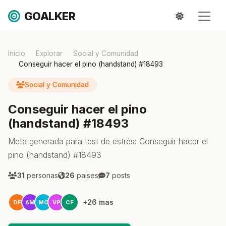
GOALKER
Inicio
Explorar
Social y Comunidad
Conseguir hacer el pino (handstand) #18493
Social y Comunidad
Conseguir hacer el pino
(handstand) #18493
Meta generada para test de estrés: Conseguir hacer el
pino (handstand) #18493
31
personas
26
paises
7
posts
+26 mas
DF
AM
MO
VP
CF