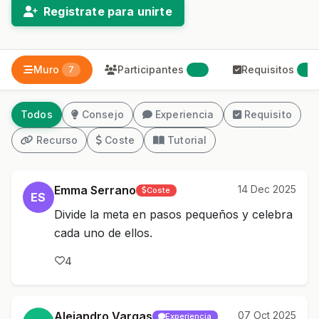
Registrate para unirte
Muro
Participantes
Requisitos
7
31
0
Todos
Consejo
Experiencia
Requisito
Recurso
Coste
Tutorial
Emma Serrano
14 Dec 2025
Coste
ES
Divide la meta en pasos pequeños y celebra
cada uno de ellos.
4
Alejandro Vargas
07 Oct 2025
Experiencia