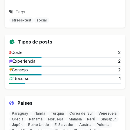
Tags
stress-test
social
Tipos de posts
Coste
2
Experiencia
2
Consejo
2
Recurso
1
Paises
Paraguay
Irlanda
Turquía
Corea del Sur
Venezuela
Grecia
Panamá
Noruega
Malasia
Perú
Singapur
Japón
Reino Unido
El Salvador
Austria
Polonia