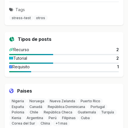
Tags
stress-test
otros
Tipos de posts
Recurso
2
Tutorial
2
Requisito
1
Paises
Nigeria
Noruega
Nueva Zelanda
Puerto Rico
España
Canadá
República Dominicana
Portugal
Polonia
Chile
República Checa
Guatemala
Turquía
Kenia
Argentina
Perú
Filipinas
Cuba
Corea del Sur
China
+1 mas