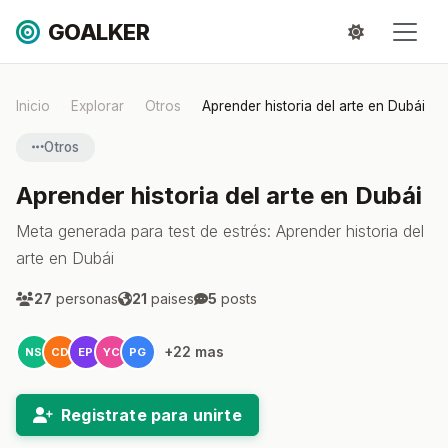
GOALKER
Inicio
Explorar
Otros
Aprender historia del arte en Dubái
Otros
Aprender historia del arte en Dubái
Meta generada para test de estrés: Aprender historia del
arte en Dubái
27
personas
21
paises
5
posts
+22 mas
NS
CD
EP
YC
PG
Registrate para unirte