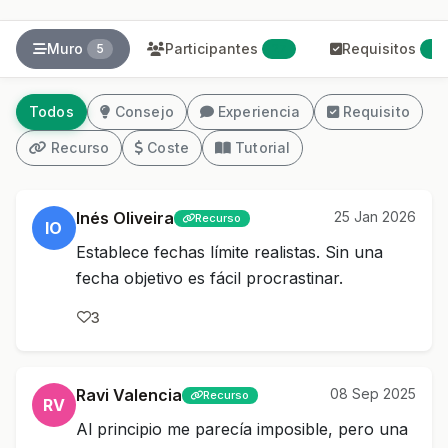
Muro
Participantes
Requisitos
5
27
1
Todos
Consejo
Experiencia
Requisito
Recurso
Coste
Tutorial
Inés Oliveira
25 Jan 2026
Recurso
IO
Establece fechas límite realistas. Sin una
fecha objetivo es fácil procrastinar.
3
Ravi Valencia
08 Sep 2025
Recurso
RV
Al principio me parecía imposible, pero una