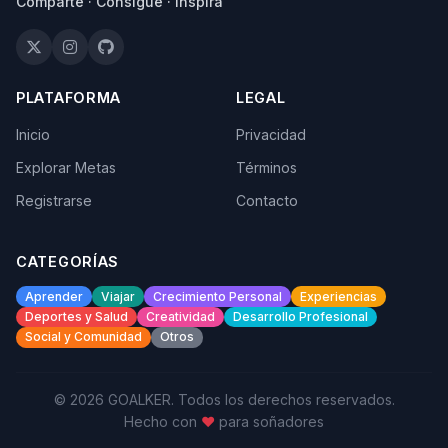
Comparte · Consigue · Inspira
PLATAFORMA
LEGAL
Inicio
Privacidad
Explorar Metas
Términos
Registrarse
Contacto
CATEGORÍAS
Aprender
Viajar
Crecimiento Personal
Experiencias
Deportes y Salud
Creatividad
Desarrollo Profesional
Social y Comunidad
Otros
© 2026 GOALKER. Todos los derechos reservados.
Hecho con
♥
para soñadores