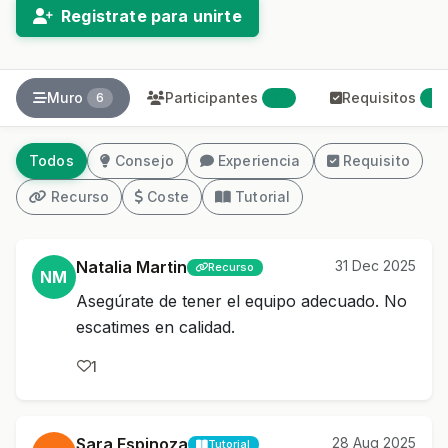
Registrate para unirte
Muro
Participantes
Requisitos
6
35
2
Todos
Consejo
Experiencia
Requisito
Recurso
Coste
Tutorial
Natalia Martin
31 Dec 2025
Recurso
NM
Asegúrate de tener el equipo adecuado. No
escatimes en calidad.
1
Sara Espinoza
28 Aug 2025
Tutorial