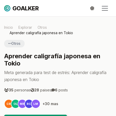
GOALKER
Inicio
Explorar
Otros
Aprender caligrafía japonesa en Tokio
Otros
Aprender caligrafía japonesa en
Tokio
Meta generada para test de estrés: Aprender caligrafía
japonesa en Tokio
35
personas
28
paises
6
posts
+30 mas
CR
OL
MR
RC
LM