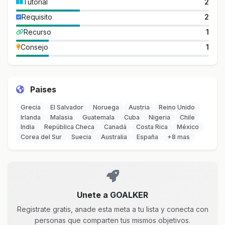
Tutorial
2
Requisito
2
Recurso
1
Consejo
1
Paises
Grecia
El Salvador
Noruega
Austria
Reino Unido
Irlanda
Malasia
Guatemala
Cuba
Nigeria
Chile
India
República Checa
Canadá
Costa Rica
México
Corea del Sur
Suecia
Australia
España
+8 mas
Unete a GOALKER
Registrate gratis, anade esta meta a tu lista y conecta con
personas que comparten tus mismos objetivos.